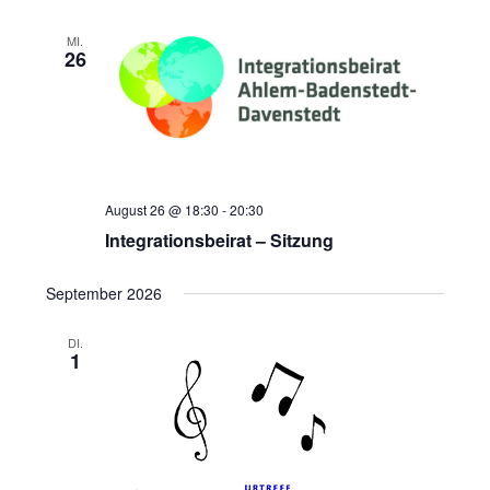
v
MI.
i
26
g
a
t
i
o
August 26 @ 18:30
-
20:30
n
Integrationsbeirat – Sitzung
September 2026
DI.
1