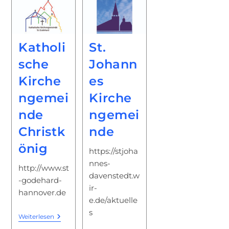
Katholi
St.
sche
Johann
Kirche
es
ngemei
Kirche
nde
ngemei
Christk
nde
önig
https://stjoha
nnes-
http://www.st
davenstedt.w
-godehard-
ir-
hannover.de
e.de/aktuelle
s
Katholische
Weiterlesen
Kirchengemeinde