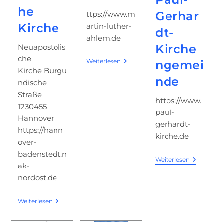
he
Gerhar
ttps://www.m
Kirche
artin-luther-
dt-
ahlem.de
Kirche
Neuapostolis
che
Martin-
Weiterlesen
ngemei
Luther
Kirche Burgu
Kirche
nde
ndische
Ahlem
Straße
https://www.
1230455
paul-
Hannover
gerhardt-
https://hann
kirche.de
over-
badenstedt.n
Ev.
Weiterlesen
ak-
–
Luth.
nordost.de
Paul-
Gerhardt
Kirchen
Neuapostolische
Weiterlesen
Kirche