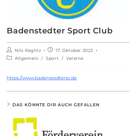
Badenstedter Sport Club
Beitrags-
Beitrag
Nils Reglitz
17. Oktober 2022
Autor:
veröffentlicht:
Beitrags-
Allgemein
/
Sport
/
Vereine
Kategorie:
https://www.badenstedtersc.de
DAS KÖNNTE DIR AUCH GEFALLEN