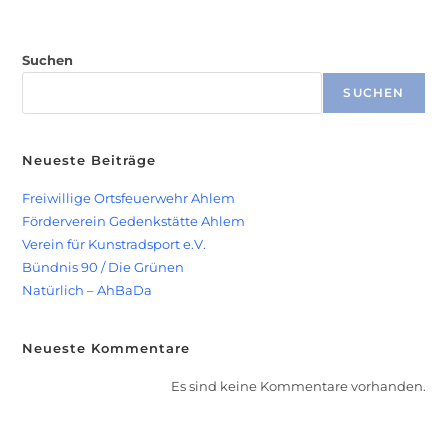
g
n
e
s
n
Suchen
i
S
c
SUCHEN
u
h
t
c
Neueste Beiträge
e
h
n
e
Freiwillige Ortsfeuerwehr Ahlem
-
Förderverein Gedenkstätte Ahlem
u
N
Verein für Kunstradsport e.V.
n
a
Bündnis 90 / Die Grünen
d
v
Natürlich – AhBaDa
A
i
n
g
Neueste Kommentare
a
s
Es sind keine Kommentare vorhanden.
t
i
i
c
o